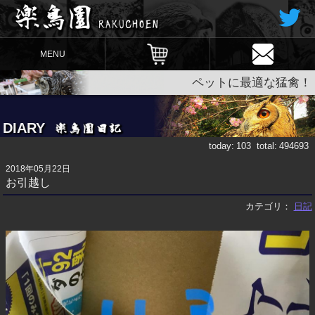
MENU
ペットに最適な猛禽！
DIARY
today:
103
total:
494693
2018年05月22日
お引越し
カテゴリ：
日記