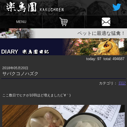
MENU
ペットに最適な猛禽！
DIARY
today:
97
total:
494687
2018年05月20日
サバクコノハズク
カテゴリ：
日記
ここ数日でヒナが10羽ほど増えました(;´∀｀)