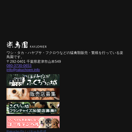
ワシ・タカ・ハヤブサ・フクロウなどの猛禽類販売・繁殖を行っている楽
鳥園です。
〒292-0401 千葉県君津市山本549
080-3730-0653
info@rakuchoen.info
Rakucho En
|
バナーを作成