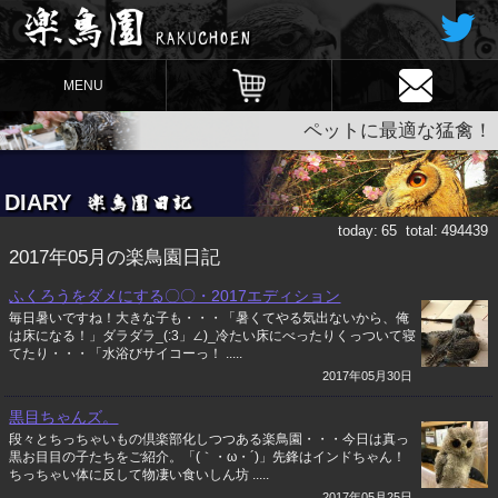
MENU
ペットに最適な猛禽！
DIARY
today:
65
total:
494439
2017年05月の楽鳥園日記
ふくろうをダメにする〇〇・2017エディション
毎日暑いですね！大きな子も・・・「暑くてやる気出ないから、俺
は床になる！」ダラダラ_(:3」∠)_冷たい床にべったりくっついて寝
てたり・・・「水浴びサイコーっ！ .....
2017年05月30日
黒目ちゃんズ。
段々とちっちゃいもの倶楽部化しつつある楽鳥園・・・今日は真っ
黒お目目の子たちをご紹介。「(｀・ω・´)」先鋒はインドちゃん！
ちっちゃい体に反して物凄い食いしん坊 .....
2017年05月25日