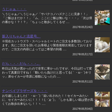
うじゃぁ・・・
＼うじゃぁ／＼うじゃぁ／「サバクコノハズクここに見参！！」
「ご飯はまだか！！」「ム、ここにご飯は無いな・・・」「次は僕
の番かな！？！？」「ちょっと散歩してくるぜ .....
2017年05月24日
新入りちゃんと流星号。
※現在カットウズラ・スペシャルミートのご注文を多数頂いており
ます。先にご注文を頂いたお客様より製造後順次発送しております
ので、ご注文の内容によってはご希望の到着 .....
2017年05月17日
だら・・・だら・・・。
昨日は天気が悪かったので非常に寒かったですが、今日は打って変
わって真夏日ですね！「動いたら負けだと思ってる(｀・ω・´)キリ
ッ」弟セイカーが市原に移動になったの .....
2017年05月11日
ナンベイブラザーズを・・・
お引越ししました(｀・ω・´)「追い出された！！セイカーみたい
に、セイカーみたいに！！！！(; ･`д･´)」「しかも新しい箱は壁が高
くてお散歩出来ないし！！ヽ .....
2017年05月04日