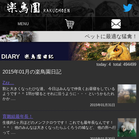
MENU
ペットに最適な猛禽！
DIARY
today:
4
total:
494499
2015年01月の楽鳥園日記
Zzz…
割と大きくなったひな達。 今日はみんなで仲良くお昼寝をしている
ようです＾＾ 1羽が寝るとそれに沿うように・・・ というかもたれ
かか .....
2015年01月31日
育雛組最年長！
生後約1ヶ月ほどのメンフクロウです！ これでも最年長なんです！
＾＾； 他のみんなは大きくなったらふくろうの城など、 他の所へ行
って .....
2015年01月30日