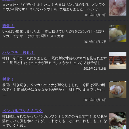
またまたヒナが孵化しましたよ！ 今日はベンガルが1羽、メンフク
ロウが1羽です！ そしてハシウチも1つ始まりました！ ベンガ .....
2015年01月19日
孵化！
いっぱい孵化しましたよ！ 昨日載せていた2羽を含め6羽！ ほぼベ
ンガルですが、その中に1羽！ ススガオ .....
2015年01月17日
ハシウチ、孵化！
昨日、今日で一気にきました！ 既に孵化寸前のタマゴも見られます
＾＾ 明日どれだけのヒナが孵るでしょうか！ ヒマな方は予想し .....
2015年01月16日
孵化！
前回に引き続き、ベンガルのヒナが孵化しました！ 今回は2羽の孵
化です！ 前回の子はなかなか毛が乾かず、肌も赤いままでしたが、
.....
2015年01月14日
ベンガルワシミミズク
昨日載せられなかったベンガルワシミミズクの写真です！ まだ毛が
濡れていて肌も赤いですが、 これからもっとふわふわもこもこにな
っていくと思 .....