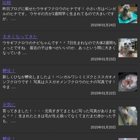
比較
昨日ブログに載せたウサギフクロウのヒナです！ 小さい方はベンガ
ルのヒナです。 ウサギの方が1週間早く生まれてるので大きいです
が、 .....
2015年01月24日
大きくなってきた
ウサギフクロウのチビちゃんです＾＾ 7日生まれなので大体2週間ち
ょっとですね、 最近の子は食べがいいのか、あっという間に大きく
なっていき .....
2015年01月23日
孵化！
新しくひなが孵化しましたよ！ ベンガルワシミミズクとススガオメ
ンフクロウです！ 写真はススガオメンフクロウのヒナの写真です！
今ま .....
2015年01月22日
元気に
育ってきました！ ・・・元気すぎてまともに写った写真がありませ
ん＾＾； 生まれたときは毛が生え揃ってなくてまだまだ赤かった子
も、 .....
2015年01月20日
孵化！