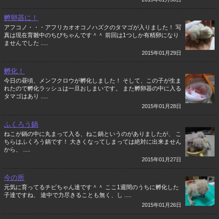
孵卵器に！
アフコノ・・・アフリカオオコノハズクのタマゴが入りました！ 写
真は現在育雛中のちびちゃんです＾＾ 前回は1つしか有精卵になり
ませんでした .....
2015年01月29日
孵化！
今日の昼頃、メンフクロウが孵化しました！ そして、この子が生ま
れたので孵化ラッシュは一旦おしまいです。 また孵卵器の中に入る
タマゴはあり .....
2015年01月28日
ふくろう鍋
ねこが鍋の中に丸まって入る、ねこ鍋というのがありましたが、 こ
ちらはふくろう鍋です！ 大きくなってしまっては絶対に出来ません
から、 .....
2015年01月27日
今の所
元気に育ってるチビちゃん達です＾＾ ここ1週間のうちに孵化した
子達ですね、 途中で力尽きることも無く、し .....
2015年01月26日