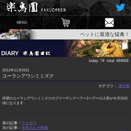
MENU
ペットに最適な猛禽！
DIARY
today:
74
total:
494569
2012年11月03日
ユーラシアワシミミズク
カテゴリ：
未分類
待望のユーラシアワシミミズクのブリーデングペアー2ペアーの入荷が今月20日
頃になります。
前の記事：
フクロウ
次の記事：
今年のヒナ情報