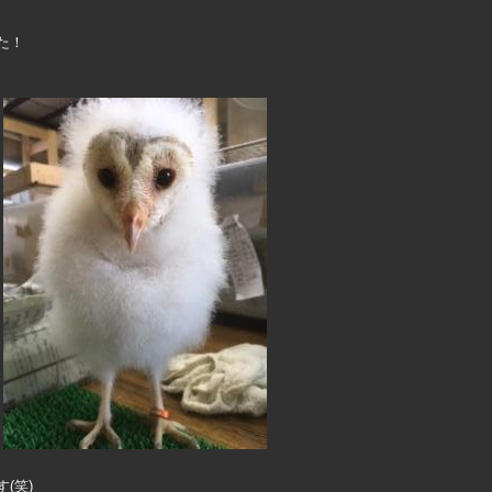
た！
(笑)