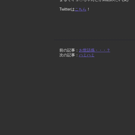
Twitterは
こちら
！
前の記事：
お世話係・・・？
次の記事：
ハミハミ