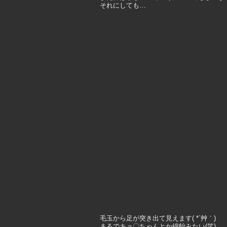
それにしても…
毛玉から足が突き出て見えます( *´艸｀)
まるでキョ〇ちゃんとか綿飴みたい(笑)