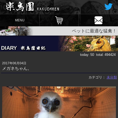
MENU
ペットに最適な猛禽！
DIARY
today:
50
total:
494424
2017年06月04日
メガネちゃん。
カテゴリ：
未分類