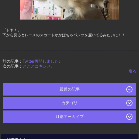
「ドヤ！」
下から見るとレースのスカートかかぼちゃパンツを履いてるみたいに！！
前の記事：
Twitter再開しました♪
次の記事：
とことコキンメ。
戻る
最近の記事
カテゴリ
月別アーカイブ