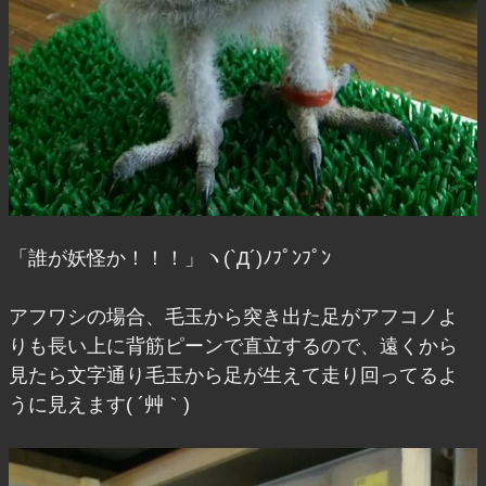
「誰が妖怪か！！！」ヽ(`Д´)ﾉﾌﾟﾝﾌﾟﾝ
アフワシの場合、毛玉から突き出た足がアフコノよ
りも長い上に背筋ピーンで直立するので、遠くから
見たら文字通り毛玉から足が生えて走り回ってるよ
うに見えます( ´艸｀)