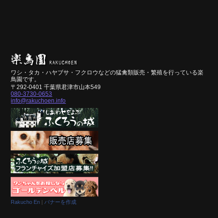
ワシ・タカ・ハヤブサ・フクロウなどの猛禽類販売・繁殖を行っている楽
鳥園です。
〒292-0401 千葉県君津市山本549
080-3730-0653
info@rakuchoen.info
Rakucho En
|
バナーを作成