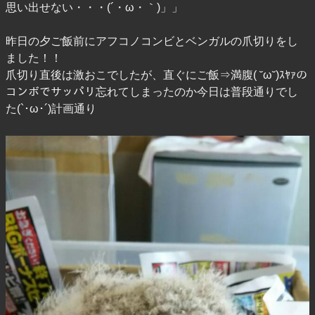
思い出せない・・・(´・ω・｀)」」
昨日の夕ご飯前にアフコノコンビとベンガルの爪切りをし
ました！！
爪切り直後は激おこでしたが、直ぐにご飯⇒満腹( ˘ω˘)ｽﾔｧの
コンボでサッパリ忘れてしまったのか今日は普段通りでし
た(`･ω･´)計画通り