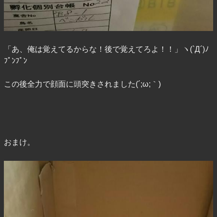
「あ、俺は覚えてるからな！後で覚えてろよ！！」ヽ(`Д´)ﾉ
ﾌﾟﾝﾌﾟﾝ
この後全力で顔面に頭突きされました(´;ω;｀)
おまけ。