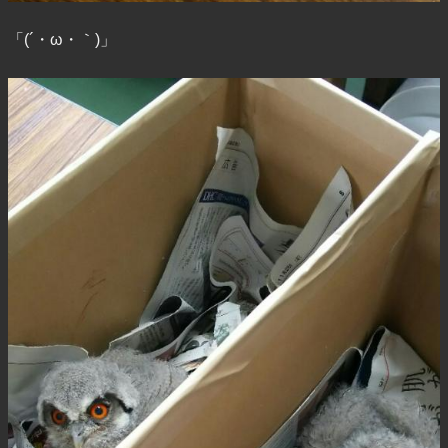
「(´・ω・｀)」