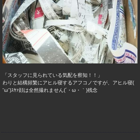
「スタッフに見られている気配を察知！！」
わりと結構頻繁にアヒル寝するアフコノですが、アヒル寝(
˘ω˘)ｽﾔｧ顔は全然撮れません(´・ω・｀)残念