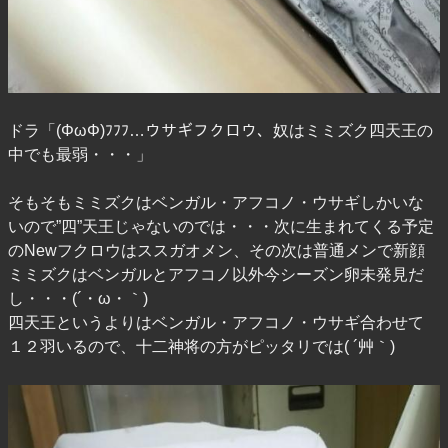
ドラ「(ΦωΦ)ﾌﾌﾌ…ウサギフクロウ、奴はミミズク四天王の
中でも最弱・・・」
そもそもミミズクはベンガル・アフコノ・ウサギしかいな
いので”四”天王じゃないのでは・・・次に生まれてくる予定
のNewフクロウはススガオメン、その次は普通メンで新顔
ミミズクはベンガルとアフコノ以外今シーズン卵未発見だ
し・・・(´・ω・｀)
四天王というよりはベンガル・アフコノ・ウサギ合わせて
１２羽いるので、十二神将の方がピッタリでは( ´艸｀)