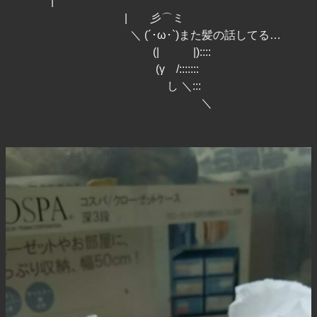
|
| 彡⌒ミ
＼ (´･ω･`)また髪の話してる…
(| |)::::
(γ /:::::::
し ＼:::
＼