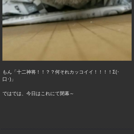
もん「十二神将！！？？何それカッコイイ！！！！Σ(･
口･)」
ではでは、今日はこれにて閉幕～