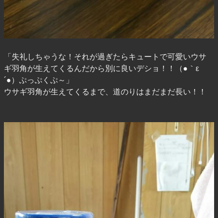
「失礼しちゃうな！それが過ぎたらキュートで可愛いウサ
ギ羽角が生えてくるんだから別に良いデショ！！（●｀ε
´●）ぷっぷくぷ～」
ウサギ羽角が生えてくるまで、道のりはまだまだ長い！！