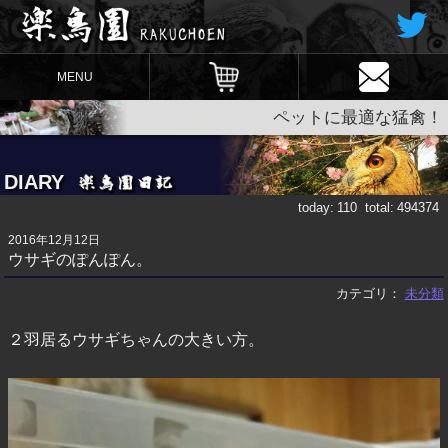
MENU
ペットに最適な猛禽！
DIARY
today:
110
total:
494374
2016年12月12日
ウサギのぽんぽん。
カテゴリ：
未分類
２羽居るウサギちゃんの大きい方。