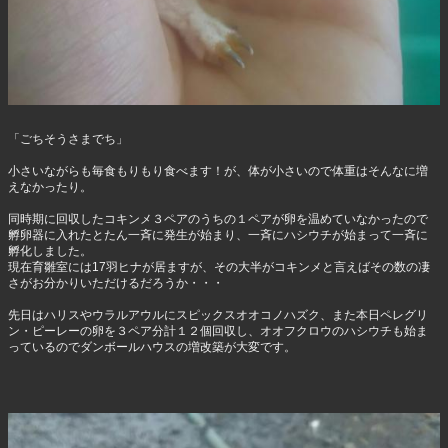
「ごちそうさまでち」
小さいながらも毎食もりもり食べます！が、体が小さいので体重はそんなに増
えなかったり。
同時期に回収したコキンメ３ペアのうちの１ペアが卵を温めていなかったので
孵卵器に入れたとたん一斉に発生が始まり、一斉にハシウチが始まって一斉に
孵化しました。
現在育雛室には17羽ヒナが居ますが、その大半がコキンメと言えばその数の凄
さがお分かりいただけるだろうか・・・
先日はハリスやウラルアウルにスピックスオオコノハズク、また本日ペレグリ
ン・ピーレーの卵を３ペア分計１２個回収し、オオフクロウのハシウチも始ま
っているのでダンボールハウスの増改築が大変です。