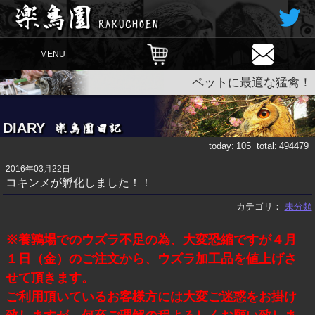
MENU
ペットに最適な猛禽！
DIARY
today:
105
total:
494479
2016年03月22日
コキンメが孵化しました！！
カテゴリ：
未分類
※養鶉場でのウズラ不足の為、大変恐縮ですが４月
１日（金）のご注文から、ウズラ加工品を値上げさ
せて頂きます。
ご利用頂いているお客様方には大変ご迷惑をお掛け