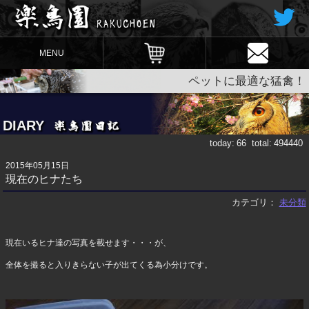
MENU
ペットに最適な猛禽！
DIARY
today:
66
total:
494440
2015年05月15日
現在のヒナたち
カテゴリ：
未分類
現在いるヒナ達の写真を載せます・・・が、
全体を撮ると入りきらない子が出てくる為小分けです。