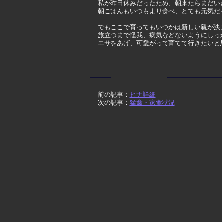
私が昨日休みだったため、朝来たらまだい
朝ごはんもいつもより食べ、とても元気だ
でもここで育ってもいつかは新しい親が決
旅立つまで怪我、病気などないようにしっ
エサをあげ、可愛がって育てて行きたいと
前の記事：
ヒナ詳細
次の記事：
猛禽・家禽状況