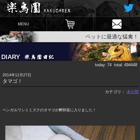
MENU
ペットに最適な猛禽！
DIARY
today:
74
total:
494448
2014年12月27日
タマゴ！
カテゴリ：
未分類
ベンガルワシミミズクのタマゴが孵卵器に入りました！