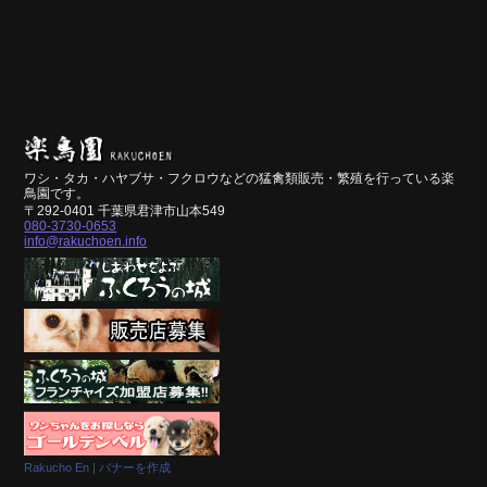
ワシ・タカ・ハヤブサ・フクロウなどの猛禽類販売・繁殖を行っている楽
鳥園です。
〒292-0401 千葉県君津市山本549
080-3730-0653
info@rakuchoen.info
Rakucho En
|
バナーを作成