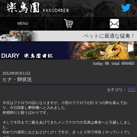
MENU
ペットに最適な猛禽！
DIARY
today:
86
total:
494460
2012年05月11日
ヒナ・卵状況
カテゴリ：
日記
今日はフクロウの話になりますが、小型のフクロウが計３つの卵を産んでお
り、今日採集し孵卵機へと入れました。
有精卵だと願うばかりです。
そして今日までご飯をあげてきたメンフクロウの兄弟は禽舎へと引越ししまし
た。
初めての場所におどおどびくびくですが、きっと２羽で仲良くやっていくでし