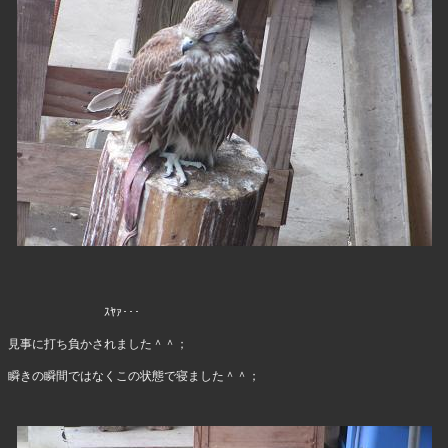
ｽﾔｧ･･･
見事に打ち負かされました＾＾；
瞬きの瞬間ではなくこの状態で寝ました＾＾；