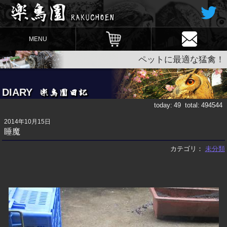
MENU
ペットに最適な猛禽！
DIARY
today:
49
total:
494544
2014年10月15日
睡魔
カテゴリ：
未分類