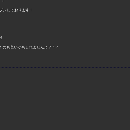
中！
ープンしております！
!
くのも良いかもしれませんよ？＾＾