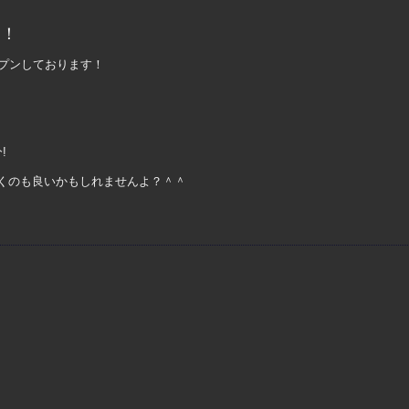
中！
ープンしております！
!
くのも良いかもしれませんよ？＾＾