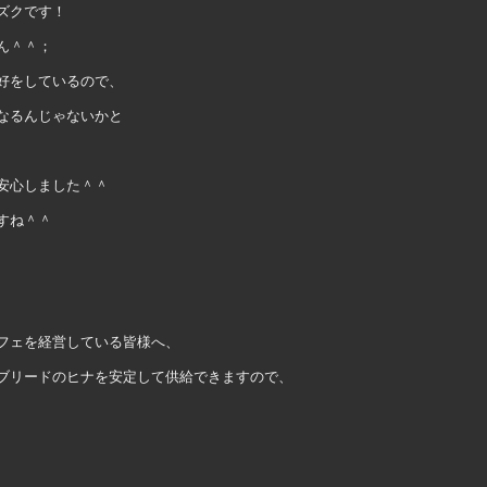
ズクです！
ん＾＾；
好をしているので、
なるんじゃないかと
安心しました＾＾
すね＾＾
、
フェを経営している皆様へ、
ブリードのヒナを安定して供給できますので、