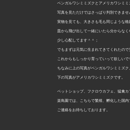
ベンガルワシミミズクとアメリカワシミミ
写真を見ただけではさっぱり判別できませ
実物を見ても、大きさも毛も同じような格
皿から飛び出して一緒にいたら分からなく
少し心配してます＾＾；
でもまずは元気に生まれてきてくれたので
これからもしっかり育っていって欲しいで
ちなみに上の写真がベンガルワシミミズク
下の写真がアメリカワシミミズクです。
ペットショップ、フクロウカフェ、猛禽カ
楽鳥園では、こちらで繁殖、孵化した国内
ご連絡をお待ちしております。