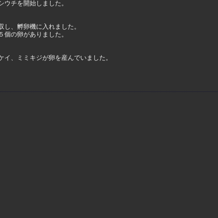
シウチを開始しました。
収し、孵卵機に入れました。
５個の卵がありました。
ケイ、ミミキジが卵を産んでいました。