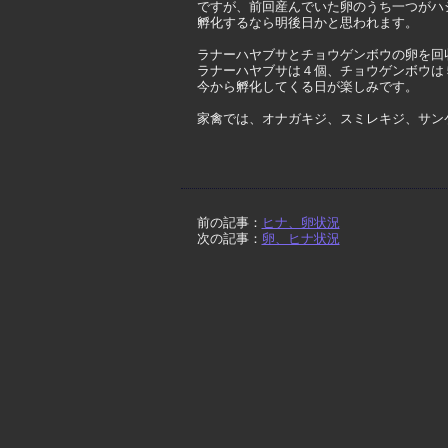
ですが、前回産んでいた卵のうち一つがハ
孵化するなら明後日かと思われます。
ラナーハヤブサとチョウゲンボウの卵を回
ラナーハヤブサは４個、チョウゲンボウは
今から孵化してくる日が楽しみです。
家禽では、オナガキジ、スミレキジ、サン
前の記事：
ヒナ、卵状況
次の記事：
卵、ヒナ状況