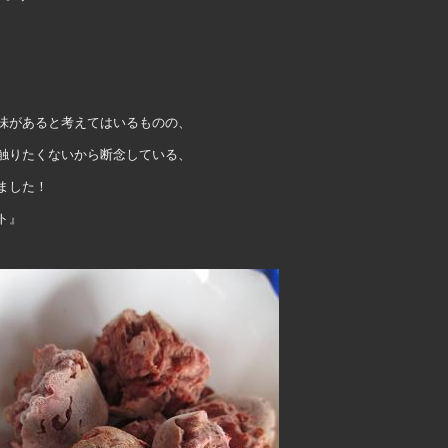
味があると考えてはいるものの、
触りたくないから断念している、
ました！
』