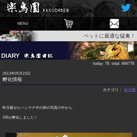
MENU
ペットに最適な猛禽！
DIARY
today:
78
total:
494778
2013年05月23日
孵化情報
カテゴリ：
未分類
昨日載せたハシウチ中の卵の写真の中から、
3羽が孵化しました！