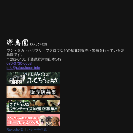
ワシ・タカ・ハヤブサ・フクロウなどの猛禽類販売・繁殖を行っている楽
鳥園です。
〒292-0401 千葉県君津市山本549
080-3730-0653
info@rakuchoen.info
Rakucho En
|
バナーを作成