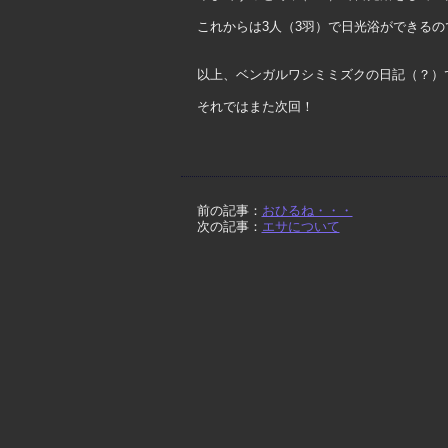
これからは3人（3羽）で日光浴ができる
以上、ベンガルワシミミズクの日記（？）
それではまた次回！
前の記事：
おひるね・・・
次の記事：
エサについて