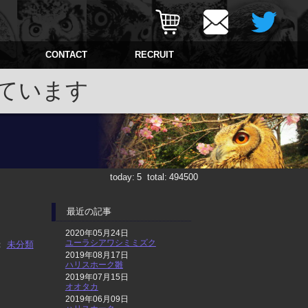
CONTACT
RECRUIT
ています
today:
5
total:
494500
最近の記事
2020年05月24日
ユーラシアワシミミズク
：
未分類
2019年08月17日
ハリスホーク雛
2019年07月15日
オオタカ
2019年06月09日