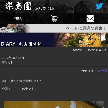
MENU
ペットに最適な猛禽！
DIARY
today:
92
total:
494682
2013年05月13日
孵化！
カテゴリ：
未分類
昨日、新たな命が誕生しました！
今回は・・・この子です！