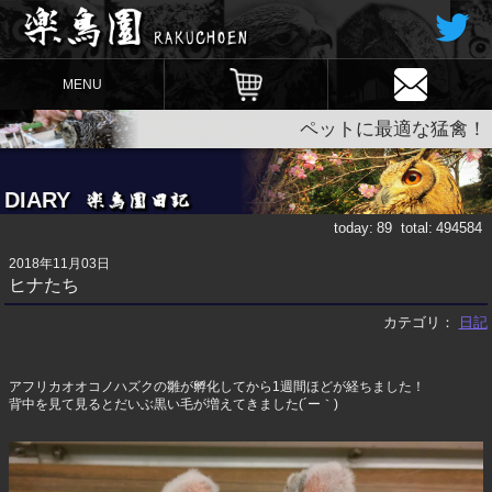
MENU
ペットに最適な猛禽！
DIARY
today:
89
total:
494584
2018年11月03日
ヒナたち
カテゴリ：
日記
アフリカオオコノハズクの雛が孵化してから1週間ほどが経ちました！
背中を見て見るとだいぶ黒い毛が増えてきました(´ー｀)