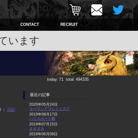
CONTACT
RECRUIT
ています
today:
71
total:
494335
最近の記事
2020年05月24日
ユーラシアワシミミズク
リ：
日記
2019年08月17日
ハリスホーク雛
2019年07月15日
オオタカ
2019年06月09日