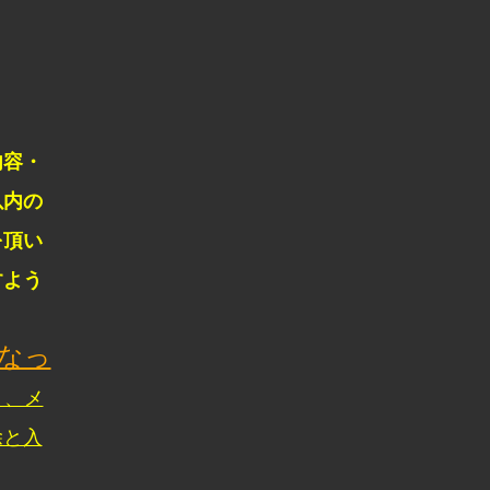
内容・
以内の
を頂い
すよう
なっ
り、メ
除と入