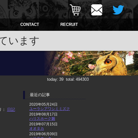
CONTACT
RECRUIT
ています
today:
39
total:
494303
最近の記事
2020年05月24日
ユーラシアワシミミズク
リ：
日記
2019年08月17日
ハリスホーク雛
2019年07月15日
オオタカ
2019年06月09日