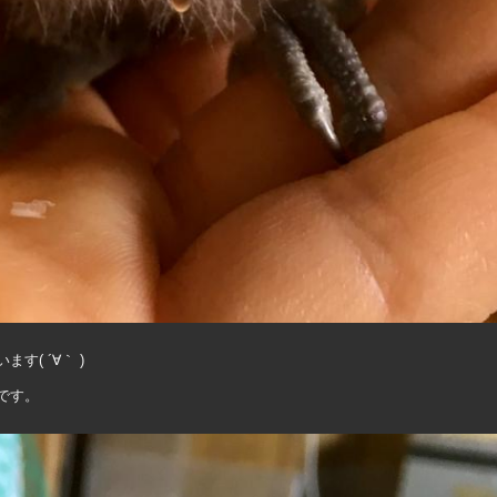
( ´∀｀ )
です。