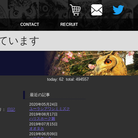
CONTACT
RECRUIT
ています
today:
62
total:
494557
最近の記事
2020年05月24日
ユーラシアワシミミズク
リ：
日記
2019年08月17日
ハリスホーク雛
2019年07月15日
オオタカ
2019年06月09日