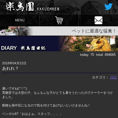
MENU
ペットに最適な猛禽！
DIARY
today:
75
total:
494665
2018年04月22日
あれれ？
カテゴリ：
日記
暑いですね(^▽^;)
育雛室では大型の子、もふもふな子がとても暑そうだったのでクーラーをつけ
ました。
動物も熱中症になるので気を付けてあげないといけませんね！
ベンガル87「おはよぉ。スタッフ。。。」