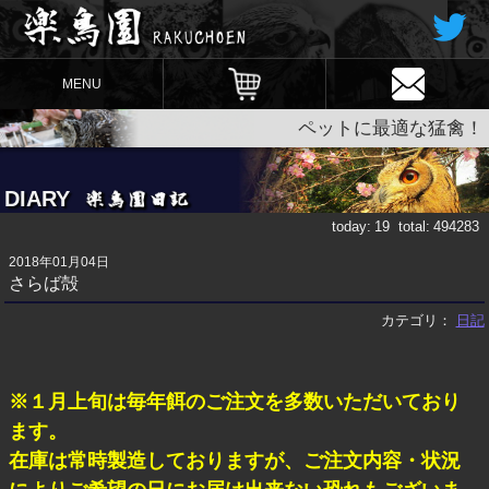
MENU
ペットに最適な猛禽！
DIARY
today:
19
total:
494283
2018年01月04日
さらば殻
カテゴリ：
日記
※１月上旬は毎年餌のご注文を多数いただいており
ます。
在庫は常時製造しておりますが、ご注文内容・状況