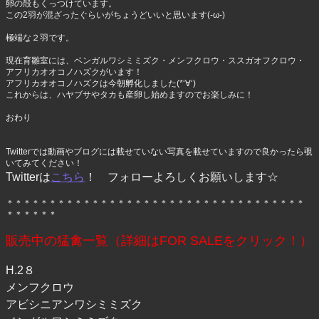
卵の殻もくっつけています。
この2羽が混ざったぐらいがちょうどいいと思います(-ω-)
極端な２羽です。
現在育雛室には、ベンガルワシミミズク・メンフクロウ・ススガオフクロウ・
アフリカオオコノハズクがいます！
アフリカオオコノハズクは今朝孵化しました(*‘∀‘)
これからは、ハヤブサやタカも産卵し始めますのでお楽しみに！
おわり
Twitterでは動画やブログには載せていない写真を載せていますので良かったら覗
いてみてください！
Twitterは
こちら
！ フォローよろしくお願いします☆
＊＊＊＊＊＊＊＊＊＊＊＊＊＊＊＊＊＊＊＊＊＊＊＊＊＊＊＊＊＊＊＊＊＊＊
＊＊＊＊＊＊
販売中の猛禽一覧（詳細はFOR SALEをクリック！）
H.2８
メンフクロウ
アビシニアンワシミミズク