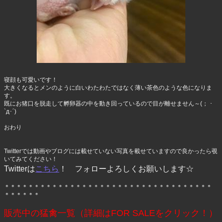
寝顔も可愛いです！
大きくなるとメンのように白いわたわたではなく薄い茶色のような色になりま
す。
既にお猪口を脱走して孵卵器の中を動き回っているので目が離せません～(； ･
`д･´)
おわり
Twitterでは動画やブログには載せていない写真を載せていますので良かったら覗
いてみてください！
Twitterは
こちら
！ フォローよろしくお願いします☆
＊＊＊＊＊＊＊＊＊＊＊＊＊＊＊＊＊＊＊＊＊＊＊＊＊＊＊＊＊＊＊＊＊＊＊
＊＊＊＊＊＊
販売中の猛禽一覧（詳細はFOR SALEをクリック！）