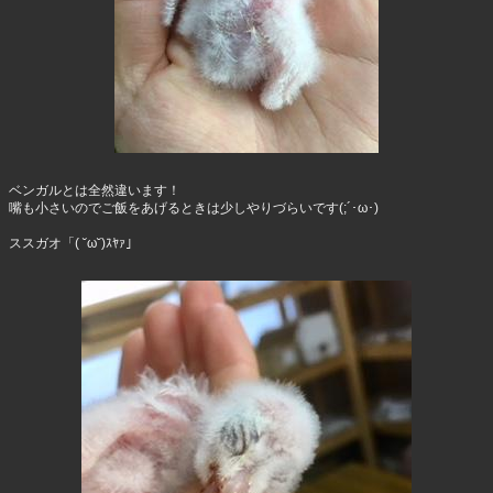
ベンガルとは全然違います！
嘴も小さいのでご飯をあげるときは少しやりづらいです(;´･ω･)
ススガオ「( ˘ω˘)ｽﾔｧ」