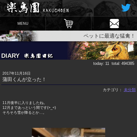
MENU
ペットに最適な猛禽！
DIARY
today:
11
total:
494385
2017年11月16日
蒲田くんが立った！
カテゴリ：
未分類
11月後半に入りましたね。
12月まであっという間です(>_<)
そろそろ雪が降るとか…。