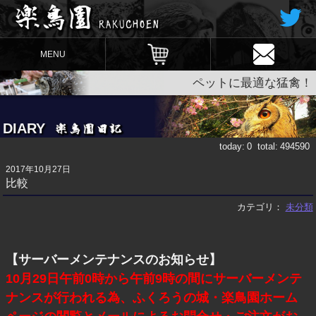
MENU
ペットに最適な猛禽！
DIARY
today:
0
total:
494590
2017年10月27日
比較
カテゴリ：
未分類
【サーバーメンテナンスのお知らせ】
10月29日午前0時から午前9時の間にサーバーメンテ
ナンスが行われる為、ふくろうの城・楽鳥園ホーム