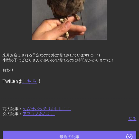
来月お迎えされる予定なので外に慣れさせています(´ω｀*)
小型の子はビビりさんが多いので慣れるのに時間がかかりますね！
おわり
Twitterは
こちら
！
前の記事：
めざせパッチリお目目！！
次の記事：
アフコノあんよ。
戻る
最近の記事