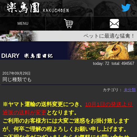
MENU
ペットに最適な猛禽！
DIARY
today:
72
total:
494567
2017年09月29日
同じ種類でも
カテゴリ：
未分類
※ヤマト運輸の送料変更につき、
10月1日の発送より
通販の送料が変更
となります。
ご利用のお客様方には大変ご迷惑をお掛け致します
が、何卒ご理解の程よろしくお願い申し上げます。