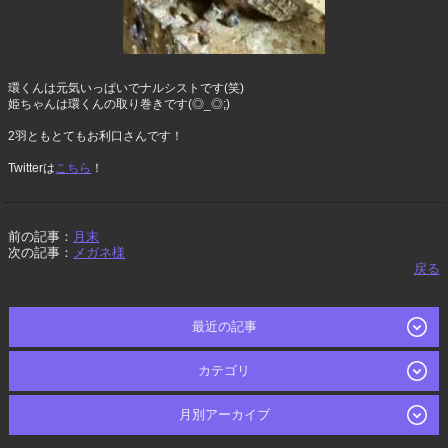
環くんは元気いっぱいでナルシストです(笑)
姫ちゃんは環くんの取り巻きです(◎_◎;)
2羽ともとてもお利口さんです！
Twitterは
こちら
！
前の記事：
月末
次の記事：
メガネ様
戻る
最近の記事
カテゴリ
月別アーカイブ