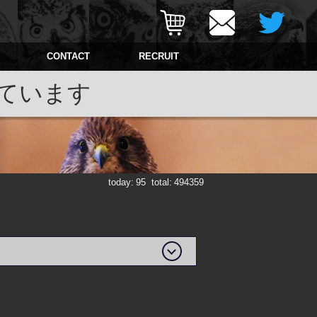
CONTACT
RECRUIT
ています
today:
95
total:
494359