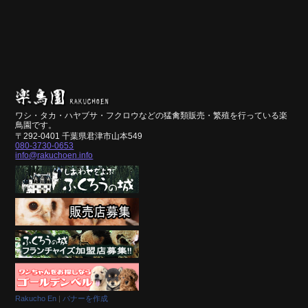
ワシ・タカ・ハヤブサ・フクロウなどの猛禽類販売・繁殖を行っている楽
鳥園です。
〒292-0401 千葉県君津市山本549
080-3730-0653
info@rakuchoen.info
Rakucho En
|
バナーを作成