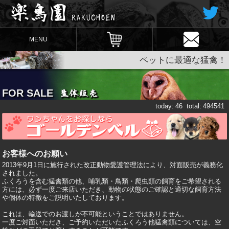
MENU
ペットに最適な猛禽！
FOR SALE
today:
46
total:
494541
お客様へのお願い
2013年9月1日に施行された改正動物愛護管理法により、対面販売が義務化
されました。
ふくろうを含む猛禽類の他、哺乳類・鳥類・爬虫類の飼育をご希望される
方には、必ず一度ご来店いただき、動物の状態のご確認と適切な飼育方法
や個体の特徴をご説明いたしております。
これは、輸送でのお渡しが不可能ということではありません。
一度ご対面いただき、ご予約いただいたふくろう他猛禽類については、空