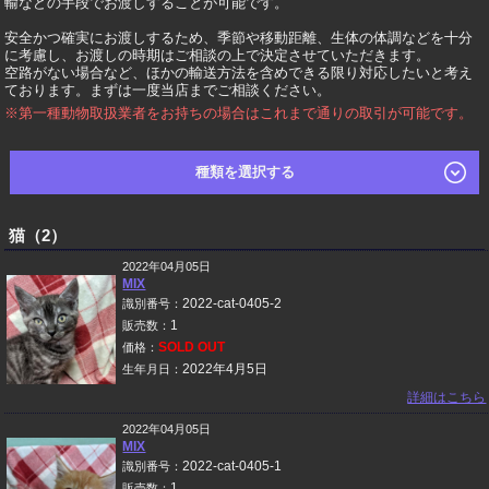
輸などの手段でお渡しすることが可能です。
安全かつ確実にお渡しするため、季節や移動距離、生体の体調などを十分
に考慮し、お渡しの時期はご相談の上で決定させていただきます。
空路がない場合など、ほかの輸送方法を含めできる限り対応したいと考え
ております。まずは一度当店までご相談ください。
※第一種動物取扱業者をお持ちの場合はこれまで通りの取引が可能です。
種類を選択する
猫（2）
2022年04月05日
MIX
2022-cat-0405-2
識別番号：
1
販売数：
SOLD OUT
価格：
2022年4月5日
生年月日：
詳細はこちら
2022年04月05日
MIX
2022-cat-0405-1
識別番号：
1
販売数：